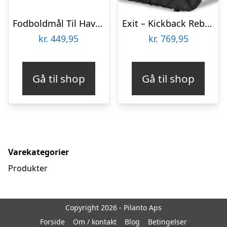
Fodboldmål Til Haven – Outsiders El Clasico – 182x120x60 Cm
Exit – Kickback Rebounder – Medium – 84×84 Cm
kr.
449,95
kr.
769,95
Gå til shop
Gå til shop
Varekategorier
Produkter
Copyright 2026 - Pilanto Aps
Forside
Om / kontakt
Blog
Betingelser