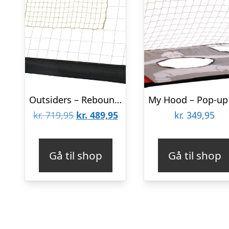
Outsiders – Rebounder League 182x120x60cm
Den
Den
kr.
719,95
kr.
489,95
kr.
349,95
oprindelige
aktuelle
pris
pris
Gå til shop
Gå til shop
var:
er:
kr. 719,95.
kr. 489,95.