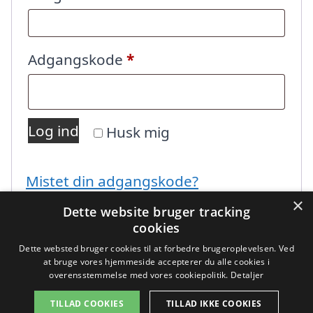
Påkrævet
Adgangskode
*
Log ind
Husk mig
Mistet din adgangskode?
×
Dette website bruger tracking
cookies
Dette websted bruger cookies til at forbedre brugeroplevelsen. Ved
at bruge vores hjemmeside accepterer du alle cookies i
overensstemmelse med vores cookiepolitik.
Detaljer
Copyright 2026 - Pilanto Aps
TILLAD COOKIES
TILLAD IKKE COOKIES